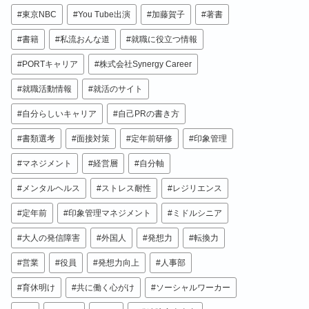
東京NBC
You Tube出演
加藤賀子
著書
書籍
私流おんな道
就職に役立つ情報
PORTキャリア
株式会社Synergy Career
就職活動情報
就活のサイト
自分らしいキャリア
自己PRの書き方
書類選考
面接対策
定年前研修
印象管理
マネジメント
経営層
自分軸
メンタルヘルス
ストレス耐性
レジリエンス
定年前
印象管理マネジメント
ミドルシニア
大人の発信障害
外国人
発想力
転換力
営業
役員
発想力向上
人事部
育休明け
共に働く心がけ
ソーシャルワーカー