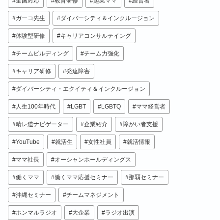
全国対応
教育研修
起業ママ
経営者
ガーコ先生
ダイバーシティ＆インクルージョン
体験型研修
キャリアコンサルテイング
チームビルディング
チーム力強化
キャリア研修
発達障害
ダイバーシティ・エクイティ＆インクルージョン
人生100年時代
LGBT
LGBTQ
ママ経営者
晴レ道ナビゲーター
企業紹介
障がい者支援
YouTube
就活生
女性社員
就活情報
ママ社長
オーシャンホールディングス
働くママ
働くママ応援セミナー
那覇セミナー
沖縄セミナー
チームマネジメント
ホンマルラジオ
大企業
ラジオ出演