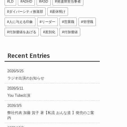
LD
ADHD
ASD
発達障害当事者
ダイバーシティ推進部
産休明け
人に与える印象
リーダー
営業職
管理職
付加価値をあげる
差別化
付加価値
Recent Entries
2026/5/25
ラジオ出演のお知らせ
2026/5/11
You Tube出演
2026/3/5
弊社代表 加藤 賀子 著【私流 おんな道 】発売のご案
内