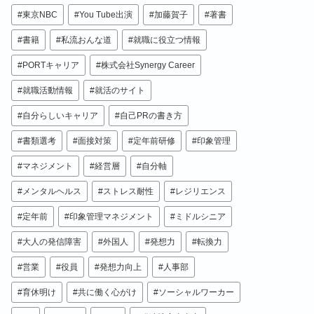
東京NBC
You Tube出演
加藤賀子
著書
書籍
私流おんな道
就職に役立つ情報
PORTキャリア
株式会社Synergy Career
就職活動情報
就活のサイト
自分らしいキャリア
自己PRの書き方
書類選考
面接対策
定年前研修
印象管理
マネジメント
経営層
自分軸
メンタルヘルス
ストレス耐性
レジリエンス
定年前
印象管理マネジメント
ミドルシニア
大人の発信障害
外国人
発想力
転換力
営業
役員
発想力向上
人事部
育休明け
共に働く心がけ
ソーシャルワーカー