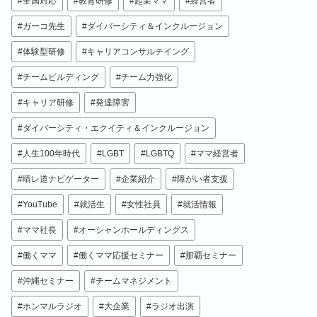
全国対応
教育研修
起業ママ
経営者
ガーコ先生
ダイバーシティ＆インクルージョン
体験型研修
キャリアコンサルテイング
チームビルディング
チーム力強化
キャリア研修
発達障害
ダイバーシティ・エクイティ＆インクルージョン
人生100年時代
LGBT
LGBTQ
ママ経営者
晴レ道ナビゲーター
企業紹介
障がい者支援
YouTube
就活生
女性社員
就活情報
ママ社長
オーシャンホールディングス
働くママ
働くママ応援セミナー
那覇セミナー
沖縄セミナー
チームマネジメント
ホンマルラジオ
大企業
ラジオ出演