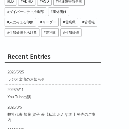
LD
ADHD
ASD
発達障害当事者
ダイバーシティ推進部
産休明け
人に与える印象
リーダー
営業職
管理職
付加価値をあげる
差別化
付加価値
Recent Entries
2026/5/25
ラジオ出演のお知らせ
2026/5/11
You Tube出演
2026/3/5
弊社代表 加藤 賀子 著【私流 おんな道 】発売のご案
内