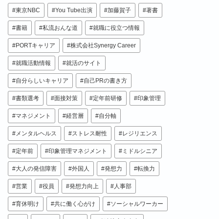
東京NBC
You Tube出演
加藤賀子
著書
書籍
私流おんな道
就職に役立つ情報
PORTキャリア
株式会社Synergy Career
就職活動情報
就活のサイト
自分らしいキャリア
自己PRの書き方
書類選考
面接対策
定年前研修
印象管理
マネジメント
経営層
自分軸
メンタルヘルス
ストレス耐性
レジリエンス
定年前
印象管理マネジメント
ミドルシニア
大人の発信障害
外国人
発想力
転換力
営業
役員
発想力向上
人事部
育休明け
共に働く心がけ
ソーシャルワーカー