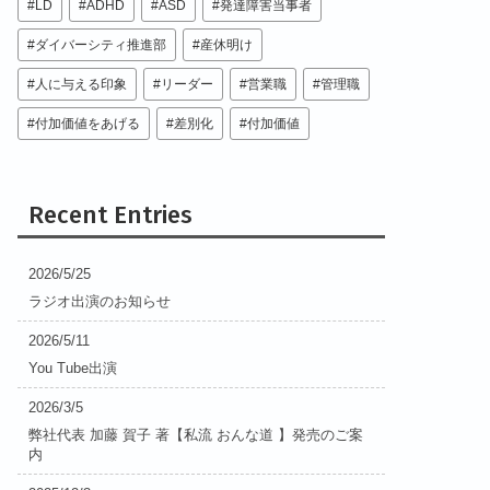
LD
ADHD
ASD
発達障害当事者
ダイバーシティ推進部
産休明け
人に与える印象
リーダー
営業職
管理職
付加価値をあげる
差別化
付加価値
Recent Entries
2026/5/25
ラジオ出演のお知らせ
2026/5/11
You Tube出演
2026/3/5
弊社代表 加藤 賀子 著【私流 おんな道 】発売のご案
内