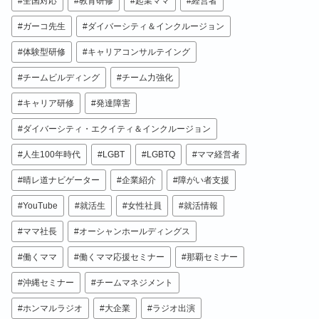
全国対応
教育研修
起業ママ
経営者
ガーコ先生
ダイバーシティ＆インクルージョン
体験型研修
キャリアコンサルテイング
チームビルディング
チーム力強化
キャリア研修
発達障害
ダイバーシティ・エクイティ＆インクルージョン
人生100年時代
LGBT
LGBTQ
ママ経営者
晴レ道ナビゲーター
企業紹介
障がい者支援
YouTube
就活生
女性社員
就活情報
ママ社長
オーシャンホールディングス
働くママ
働くママ応援セミナー
那覇セミナー
沖縄セミナー
チームマネジメント
ホンマルラジオ
大企業
ラジオ出演