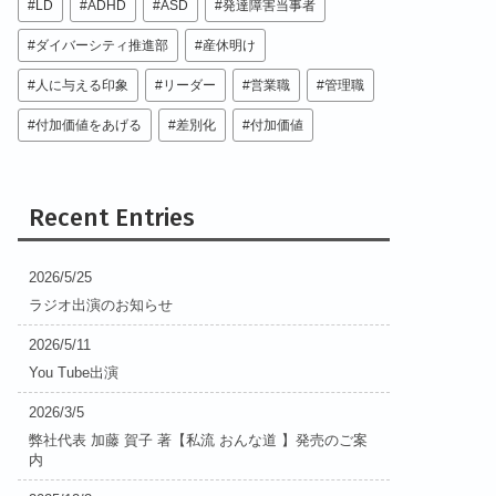
LD
ADHD
ASD
発達障害当事者
ダイバーシティ推進部
産休明け
人に与える印象
リーダー
営業職
管理職
付加価値をあげる
差別化
付加価値
Recent Entries
2026/5/25
ラジオ出演のお知らせ
2026/5/11
You Tube出演
2026/3/5
弊社代表 加藤 賀子 著【私流 おんな道 】発売のご案
内