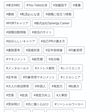
東京NBC
You Tube出演
加藤賀子
著書
書籍
私流おんな道
就職に役立つ情報
PORTキャリア
株式会社Synergy Career
就職活動情報
就活のサイト
自分らしいキャリア
自己PRの書き方
書類選考
面接対策
定年前研修
印象管理
マネジメント
経営層
自分軸
メンタルヘルス
ストレス耐性
レジリエンス
定年前
印象管理マネジメント
ミドルシニア
大人の発信障害
外国人
発想力
転換力
営業
役員
発想力向上
人事部
育休明け
共に働く心がけ
ソーシャルワーカー