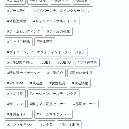
全国対応
教育研修
起業ママ
経営者
ガーコ先生
ダイバーシティ＆インクルージョン
体験型研修
キャリアコンサルテイング
チームビルディング
チーム力強化
キャリア研修
発達障害
ダイバーシティ・エクイティ＆インクルージョン
人生100年時代
LGBT
LGBTQ
ママ経営者
晴レ道ナビゲーター
企業紹介
障がい者支援
YouTube
就活生
女性社員
就活情報
ママ社長
オーシャンホールディングス
働くママ
働くママ応援セミナー
那覇セミナー
沖縄セミナー
チームマネジメント
ホンマルラジオ
大企業
ラジオ出演