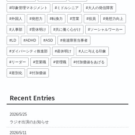
印象管理マネジメント
ミドルシニア
大人の発信障害
外国人
発想力
転換力
営業
役員
発想力向上
人事部
育休明け
共に働く心がけ
ソーシャルワーカー
LD
ADHD
ASD
発達障害当事者
ダイバーシティ推進部
産休明け
人に与える印象
リーダー
営業職
管理職
付加価値をあげる
差別化
付加価値
Recent Entries
2026/5/25
ラジオ出演のお知らせ
2026/5/11