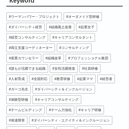
Keyword
ウーマンパワー・プロジェクト
オーダメイド型研修
ダイバーシティ経営
組織風土改善
起業女子
経営コンサルティング
キャリアコンサルタント
両立支援コーディネーター
コンサルティング
産業カウンセラー
組織改革
プロフェッショナル集団
誰もが活躍できる組織
女性活躍推進
社員研修
人材育成
全国対応
教育研修
起業ママ
経営者
ガーコ先生
ダイバーシティ＆インクルージョン
体験型研修
キャリアコンサルテイング
チームビルディング
チーム力強化
キャリア研修
発達障害
ダイバーシティ・エクイティ＆インクルージョン