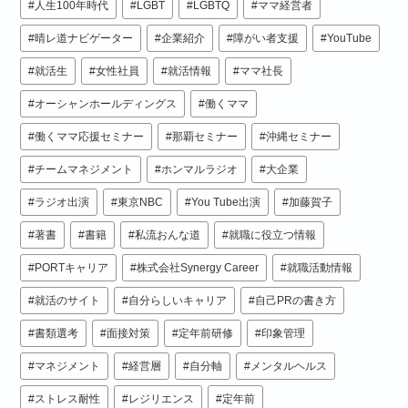
人生100年時代
LGBT
LGBTQ
ママ経営者
晴レ道ナビゲーター
企業紹介
障がい者支援
YouTube
就活生
女性社員
就活情報
ママ社長
オーシャンホールディングス
働くママ
働くママ応援セミナー
那覇セミナー
沖縄セミナー
チームマネジメント
ホンマルラジオ
大企業
ラジオ出演
東京NBC
You Tube出演
加藤賀子
著書
書籍
私流おんな道
就職に役立つ情報
PORTキャリア
株式会社Synergy Career
就職活動情報
就活のサイト
自分らしいキャリア
自己PRの書き方
書類選考
面接対策
定年前研修
印象管理
マネジメント
経営層
自分軸
メンタルヘルス
ストレス耐性
レジリエンス
定年前