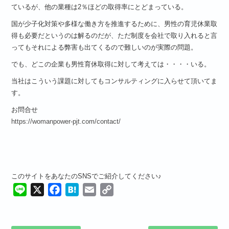
ているが、他の業種は2％ほどの取得率にとどまっている。
国が少子化対策や多様な働き方を推進するために、男性の育児休業取
得も必要だというのは解るのだが、ただ制度を会社で取り入れると言
ってもそれによる弊害も出てくるので難しいのが実際の問題。
でも、どこの企業も男性育休取得に対して考えては・・・・いる。
当社はこういう課題に対してもコンサルティングに入らせて頂いてま
す。
お問合せ
https://womanpower-pjt.com/contact/
このサイトをあなたのSNSでご紹介してください♪
Line
X
Facebook
Hatena
Email
Copy
Link