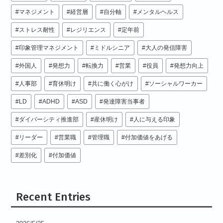
マネジメント
経営層
自分軸
メンタルヘルス
ストレス耐性
レジリエンス
定年前
印象管理マネジメント
ミドルシニア
大人の発信障害
外国人
発想力
転換力
営業
役員
発想力向上
人事部
育休明け
共に働く心がけ
ソーシャルワーカー
LD
ADHD
ASD
発達障害当事者
ダイバーシティ推進部
産休明け
人に与える印象
リーダー
営業職
管理職
付加価値をあげる
差別化
付加価値
Recent Entries