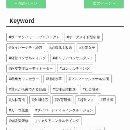
« 前のページ
次のページ »
Keyword
ウーマンパワー・プロジェクト
オーダメイド型研修
ダイバーシティ経営
組織風土改善
起業女子
経営コンサルティング
キャリアコンサルタント
両立支援コーディネーター
コンサルティング
産業カウンセラー
組織改革
プロフェッショナル集団
誰もが活躍できる組織
女性活躍推進
社員研修
人材育成
全国対応
教育研修
起業ママ
経営者
ガーコ先生
ダイバーシティ＆インクルージョン
体験型研修
キャリアコンサルテイング