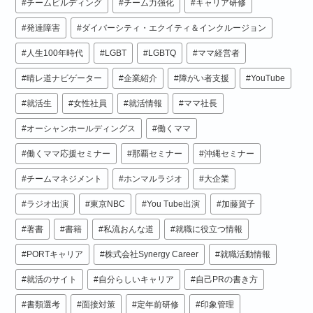
チームビルディング
チーム力強化
キャリア研修
発達障害
ダイバーシティ・エクイティ＆インクルージョン
人生100年時代
LGBT
LGBTQ
ママ経営者
晴レ道ナビゲーター
企業紹介
障がい者支援
YouTube
就活生
女性社員
就活情報
ママ社長
オーシャンホールディングス
働くママ
働くママ応援セミナー
那覇セミナー
沖縄セミナー
チームマネジメント
ホンマルラジオ
大企業
ラジオ出演
東京NBC
You Tube出演
加藤賀子
著書
書籍
私流おんな道
就職に役立つ情報
PORTキャリア
株式会社Synergy Career
就職活動情報
就活のサイト
自分らしいキャリア
自己PRの書き方
書類選考
面接対策
定年前研修
印象管理